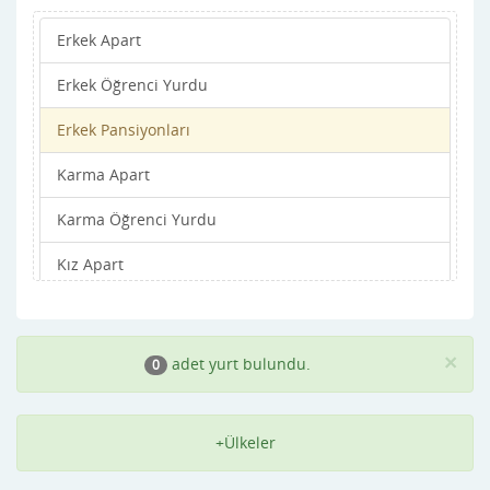
Erkek Apart
Azerbaycan
Erkek Öğrenci Yurdu
Bahamalar
Erkek Pansiyonları
Bahreyn
Karma Apart
Bangladeş
Karma Öğrenci Yurdu
Barbados
Kız Apart
Batı Sahra
Kız Öğrenci Yurdu
Belçika
Kız Pansiyonları
Belize
×
adet yurt bulundu.
0
Benin
+Ülkeler
Beyaz Rusya