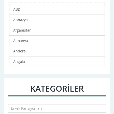
ABD
Abhazya
Afganistan
Almanya
Andora
Angola
Antigua ve Barbuda
Arjantin
KATEGORİLER
Arnavutluk
Avustralya
Avusturya