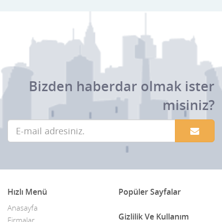
Bhutan
Birleşik Arap Emirlikleri
Bolivya
Bosna-Hersek
Bizden haberdar olmak ister
Botsvana
misiniz?
Brezilya
Brunei
Bulgaristan
Burkina Faso
Burundi
Hızlı Menü
Popüler Sayfalar
Çad
Anasayfa
Gizlilik Ve Kullanım
Firmalar