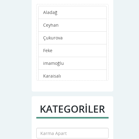
Aladağ
Ceyhan
Çukurova
Feke
imamoğlu
Karaisalı
Karatas
Kozan
KATEGORİLER
Merkez
Pozantı