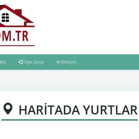
kle
Üye Girişi
İletişim
HARİTADA YURTLAR