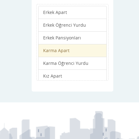
Saimbeyli
Erkek Apart
Sarıçam
Erkek Öğrenci Yurdu
Seyhan
Erkek Pansiyonları
Tufanbeyli
Karma Apart
Yumurtalık
Karma Öğrenci Yurdu
Yüreğir
Kız Apart
Kız Öğrenci Yurdu
Kız Pansiyonları