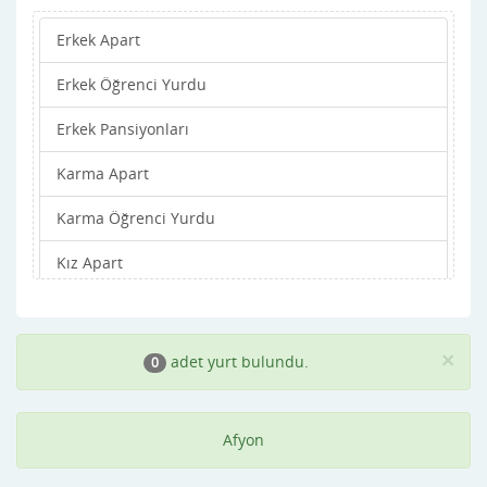
Erkek Apart
iscehisar
Erkek Öğrenci Yurdu
Kızılören
Erkek Pansiyonları
Merkez
Karma Apart
Sandıklı
Karma Öğrenci Yurdu
Sinanpaşa
Kız Apart
Sincanli
Kız Öğrenci Yurdu
Suhut
Kız Pansiyonları
Sultandağı
×
adet yurt bulundu.
0
Afyon