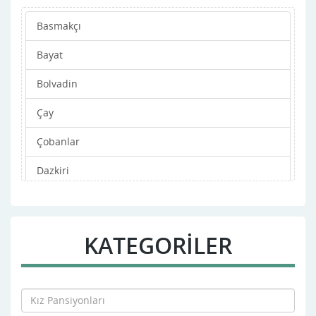
Basmakçı
Bayat
Bolvadin
Çay
Çobanlar
Dazkiri
Dinar
Emirdağ
KATEGORİLER
Evciler
Hocalar
ihsaniye