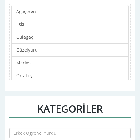
Agaçören
Eskil
Gülağaç
Güzelyurt
Merkez
Ortaköy
Sarıyahşi
KATEGORİLER