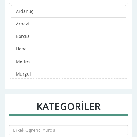
Ardanuç
Arhavi
Borçka
Hopa
Merkez
Murgul
Şavşat
Yusufeli
KATEGORİLER