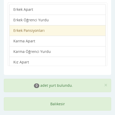
Erkek Apart
Havran
Erkek Öğrenci Yurdu
ivrindi
Erkek Pansiyonları
Kepsut
Karma Apart
Manyas
Karma Öğrenci Yurdu
Marmara
Kız Apart
Merkez
Kız Öğrenci Yurdu
Savaştepe
Kız Pansiyonları
Sındırgı
×
adet yurt bulundu.
0
Susurluk
Balıkesir