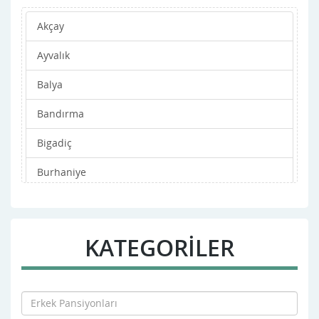
Akçay
Ayvalık
Balya
Bandırma
Bigadiç
Burhaniye
Dursunbey
Edremit
KATEGORİLER
Erdek
Gömeç
Gönen