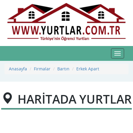
Toggle
navigat
Anasayfa
Firmalar
Bartın
Erkek Apart
HARİTADA YURTLAR