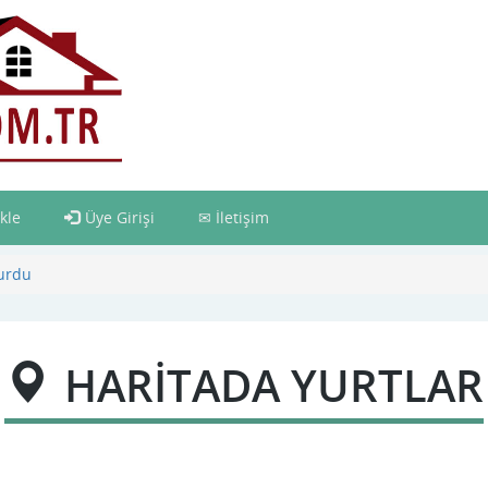
kle
Üye Girişi
İletişim
Yurdu
HARİTADA YURTLAR