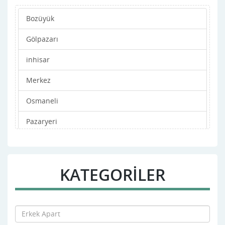
Bozüyük
Gölpazarı
inhisar
Merkez
Osmaneli
Pazaryeri
Söğüt
Yenipazar
KATEGORİLER