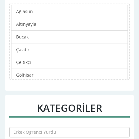
Ağlasun
Altınyayla
Bucak
Çavdır
Çeltikçi
Gölhisar
Karamanlı
Kemer
KATEGORİLER
Merkez
Tefenni
Yeşilova