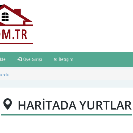
kle
Üye Girişi
İletişim
Yurdu
HARİTADA YURTLAR