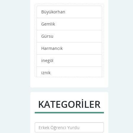
Büyükorhan
Gemlik
Gürsu
Harmancık
inegöl
iznik
Karacabey
Keles
KATEGORİLER
Kestel
Merkez