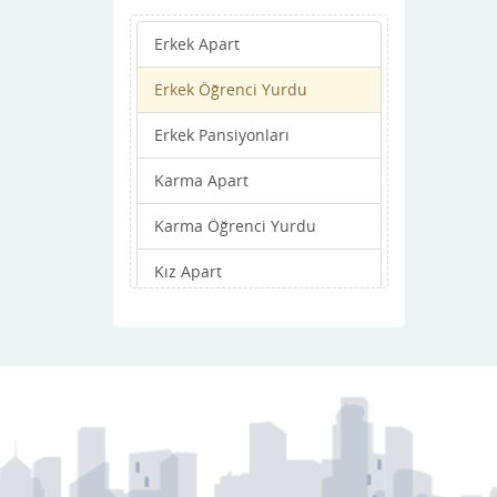
Mudanya
Erkek Apart
Mustafakemalpaşa
Erkek Öğrenci Yurdu
Nilüfer
Erkek Pansiyonları
Orhaneli
Karma Apart
Orhangazi
Karma Öğrenci Yurdu
Osmangazi
Kız Apart
Yenişehir
Kız Öğrenci Yurdu
Yıldırım
Kız Pansiyonları