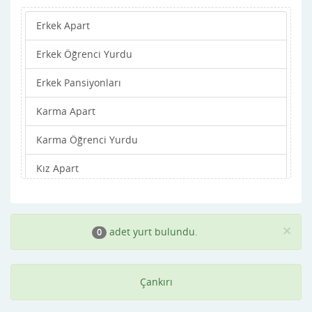
Erkek Apart
Ovacık
Erkek Öğrenci Yurdu
Şabanözü
Erkek Pansiyonları
Yapraklı
Karma Apart
Karma Öğrenci Yurdu
Kız Apart
Kız Öğrenci Yurdu
Kız Pansiyonları
×
adet yurt bulundu.
0
Çankırı