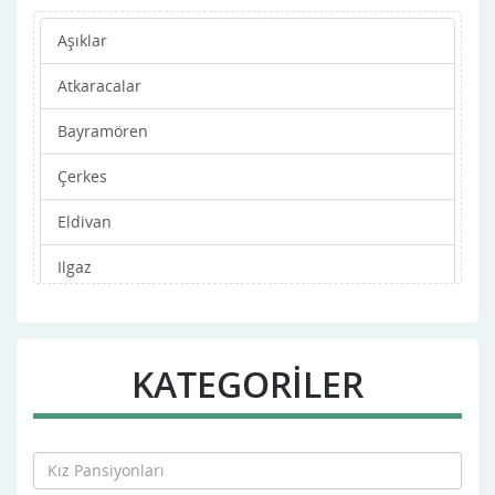
Aşıklar
Atkaracalar
Bayramören
Çerkes
Eldivan
Ilgaz
Kızılırmak
Korgun
KATEGORİLER
Kurşunlu
Merkez
Orta