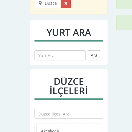
Düzce
YURT ARA
Ara
DÜZCE
İLÇELERİ
Akçakoca