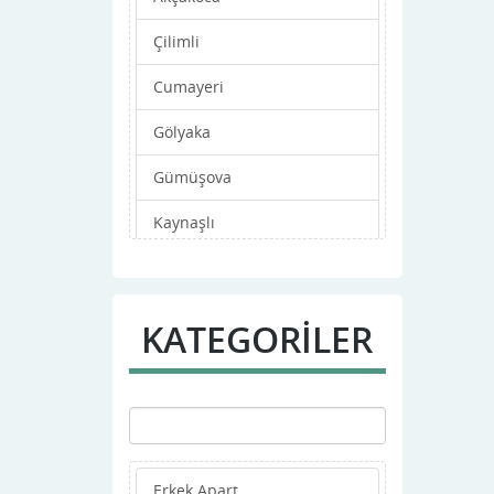
Çilimli
Cumayeri
Gölyaka
Gümüşova
Kaynaşlı
Merkez
Yığılca
KATEGORİLER
Erkek Apart