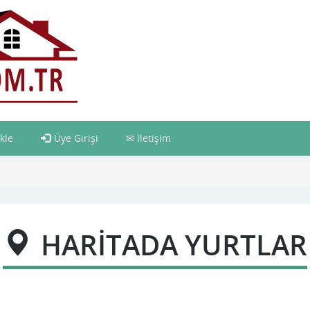
kle
Üye Girişi
İletişim
HARİTADA YURTLAR