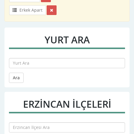
Erkek Apart
YURT ARA
Ara
ERZINCAN İLÇELERİ