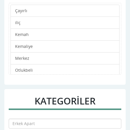
Çayırlı
iliç
Kemah
Kemaliye
Merkez
Otlukbeli
Refahiye
Tercan
KATEGORİLER
Üzümlü