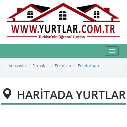
Toggle
navigat
Anasayfa
Firmalar
Erzincan
Erkek Apart
HARİTADA YURTLAR