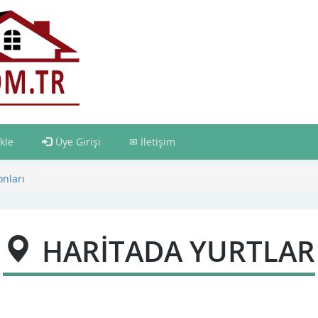
kle
Üye Girişi
İletişim
onları
HARİTADA YURTLAR