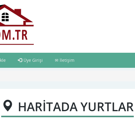
kle
Üye Girişi
İletişim
HARİTADA YURTLAR