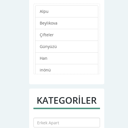
Alpu
Beylikova
Çifteler
Günyüzü
Han
inönü
Mahmudiye
Merkez
KATEGORİLER
Mihalgazi
Mihalıççık