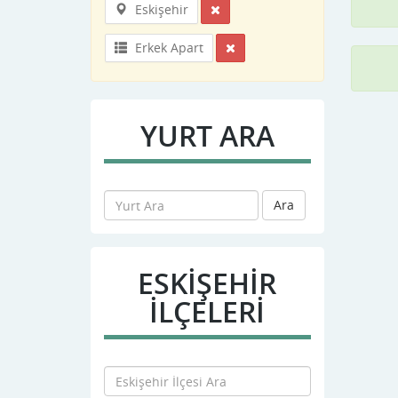
Eskişehir
Erkek Apart
YURT ARA
Ara
ESKIŞEHIR
İLÇELERİ