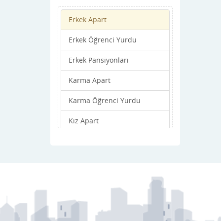
Odunpazarı
Erkek Apart
Sarıcakaya
Erkek Öğrenci Yurdu
Seyitgazi
Erkek Pansiyonları
Sivrihisar
Karma Apart
Tepebaşı
Karma Öğrenci Yurdu
Kız Apart
Kız Öğrenci Yurdu
Kız Pansiyonları