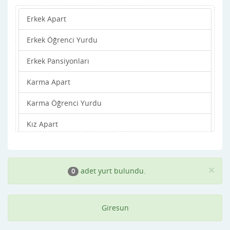
Erkek Apart
Merkez
Erkek Öğrenci Yurdu
Piraziz
Erkek Pansiyonları
Şebinkarahisar
Karma Apart
Tirebolu
Karma Öğrenci Yurdu
Yağlıdere
Kız Apart
Kız Öğrenci Yurdu
Kız Pansiyonları
×
adet yurt bulundu.
0
Giresun