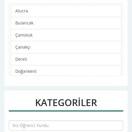
Alucra
Bulancak
Çamoluk
Çanakçı
Dereli
Doğankent
Espiye
Eynesil
KATEGORİLER
Görele
Güce
Kesap