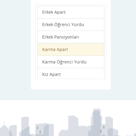
Samandağ
Erkek Apart
Yayladağı
Erkek Öğrenci Yurdu
Erkek Pansiyonları
Karma Apart
Karma Öğrenci Yurdu
Kız Apart
Kız Öğrenci Yurdu
Kız Pansiyonları