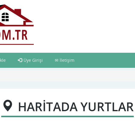
kle
Üye Girişi
İletişim
HARİTADA YURTLAR