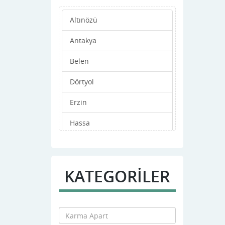
Altınözü
Antakya
Belen
Dörtyol
Erzin
Hassa
iskenderun
Kırıkhan
KATEGORİLER
Kumlu
Reyhanlı