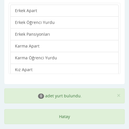
Erkek Apart
Yayladağı
Erkek Öğrenci Yurdu
Erkek Pansiyonları
Karma Apart
Karma Öğrenci Yurdu
Kız Apart
Kız Öğrenci Yurdu
Kız Pansiyonları
×
adet yurt bulundu.
0
Hatay