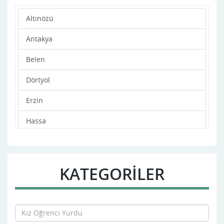
Altınözü
Antakya
Belen
Dörtyol
Erzin
Hassa
iskenderun
Kırıkhan
KATEGORİLER
Kumlu
Reyhanlı
Samandağ