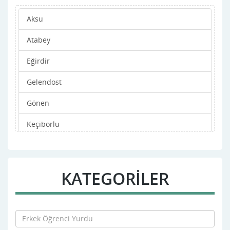
Aksu
Atabey
Eğirdir
Gelendost
Gönen
Keçiborlu
Merkez
Şarkikaraağaç
KATEGORİLER
Senirkent
Sütçüler
Uluborlu