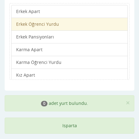
Erkek Apart
Yalvaç
Erkek Öğrenci Yurdu
Yenisarbade
Erkek Pansiyonları
Karma Apart
Karma Öğrenci Yurdu
Kız Apart
Kız Öğrenci Yurdu
Kız Pansiyonları
×
adet yurt bulundu.
0
Isparta