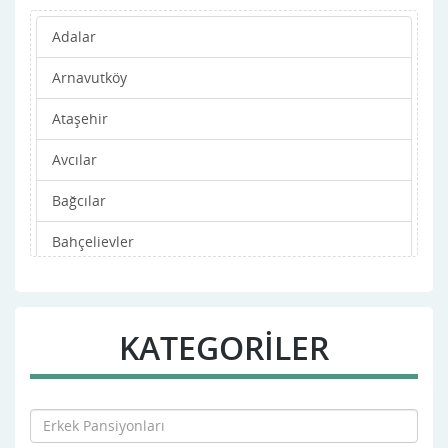
Adalar
Arnavutköy
Ataşehir
Avcılar
Bağcılar
Bahçelievler
Bakırköy
Başakşehir
KATEGORİLER
Bayrampaşa
Beşiktaş
Beykoz