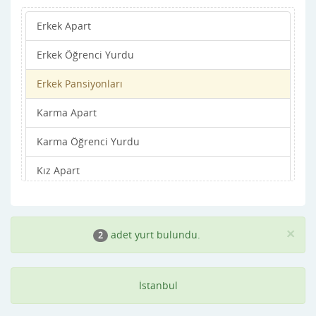
Erkek Apart
Beylikdüzü
Erkek Öğrenci Yurdu
Beyoğlu
Erkek Pansiyonları
Büyükçekmece
Karma Apart
Çatalca
Karma Öğrenci Yurdu
Çekmeköy
Kız Apart
Eminönü
Kız Öğrenci Yurdu
Esenler
Kız Pansiyonları
Esenyurt
×
adet yurt bulundu.
2
Eyüp
İstanbul
Fatih