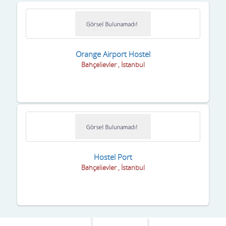
Gaziosmanpaşa
Güngören
Kadıköy
Orange Airport Hostel
Kağıthane
Bahçelievler , İstanbul
Kartal
Kozyatağı
Küçükçekmece
Maltepe
Hostel Port
Merkez
Bahçelievler , İstanbul
Pendik
Sancaktepe