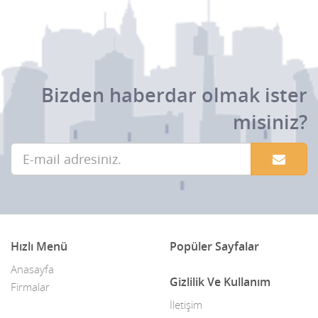
Sarıyer
Şile
Silivri
Bizden haberdar olmak ister
Şişli
misiniz?
Sultanbeyli
Sultangazi
Tuzla
Ümraniye
Üsküdar
Hızlı Menü
Popüler Sayfalar
Yalova
Anasayfa
Gizlilik Ve Kullanım
Firmalar
Zeytinburnu
İletişim