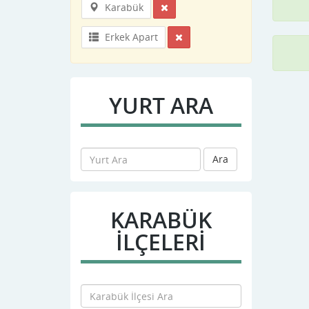
Karabük
Erkek Apart
YURT ARA
Ara
KARABÜK
İLÇELERİ