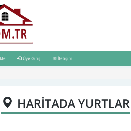
kle
Üye Girişi
İletişim
HARİTADA YURTLAR