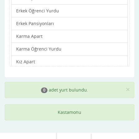
Erkek Öğrenci Yurdu
inebolu
Erkek Pansiyonları
Küre
Karma Apart
Merkez
Karma Öğrenci Yurdu
Pınarbaşı
Kız Apart
Şenpazar
Kız Öğrenci Yurdu
Seydiler
Kız Pansiyonları
Taşköprü
×
adet yurt bulundu.
0
Tosya
Kastamonu