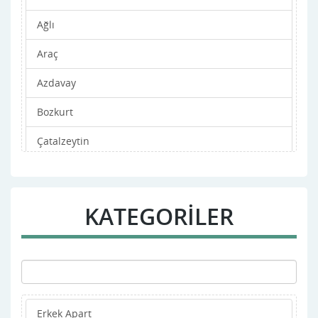
Ağlı
Araç
Azdavay
Bozkurt
Çatalzeytin
Cide
Daday
KATEGORİLER
Devrekani
Doğanyurt
Hanönü
Erkek Apart
ihsangazi