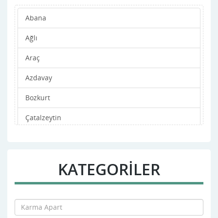
Abana
Ağlı
Araç
Azdavay
Bozkurt
Çatalzeytin
Cide
Daday
KATEGORİLER
Devrekani
Doğanyurt
Hanönü