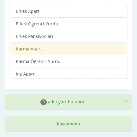
Erkek Apart
ihsangazi
Erkek Öğrenci Yurdu
inebolu
Erkek Pansiyonları
Küre
Karma Apart
Merkez
Karma Öğrenci Yurdu
Pınarbaşı
Kız Apart
Şenpazar
Kız Öğrenci Yurdu
Seydiler
Kız Pansiyonları
Taşköprü
×
adet yurt bulundu.
0
Tosya
Kastamonu