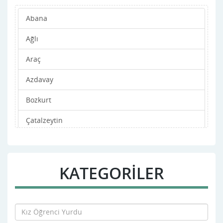
Abana
Ağlı
Araç
Azdavay
Bozkurt
Çatalzeytin
Cide
Daday
KATEGORİLER
Devrekani
Doğanyurt
Hanönü