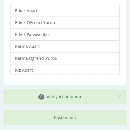
Erkek Apart
ihsangazi
Erkek Öğrenci Yurdu
inebolu
Erkek Pansiyonları
Küre
Karma Apart
Merkez
Karma Öğrenci Yurdu
Pınarbaşı
Kız Apart
Şenpazar
Kız Öğrenci Yurdu
Seydiler
Kız Pansiyonları
Taşköprü
×
adet yurt bulundu.
0
Tosya
Kastamonu