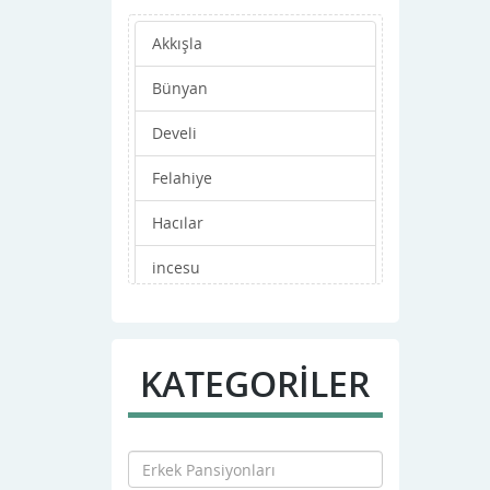
Akkışla
Bünyan
Develi
Felahiye
Hacılar
incesu
Kocasinan
Melikgazi
KATEGORİLER
Merkez
Özvatan