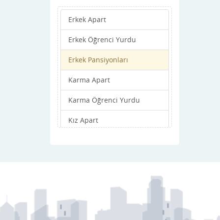
Pınarbaşı
Erkek Apart
Sariz
Erkek Öğrenci Yurdu
Sarıoğlan
Erkek Pansiyonları
Talas
Karma Apart
Tomarza
Karma Öğrenci Yurdu
Yahyalı
Kız Apart
Yeşilhisar
Kız Öğrenci Yurdu
Kız Pansiyonları