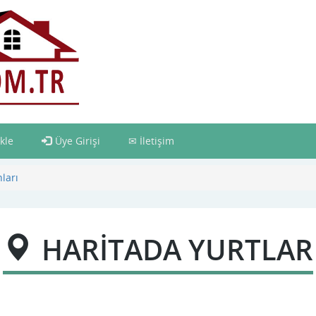
kle
Üye Girişi
İletişim
ları
HARİTADA YURTLAR