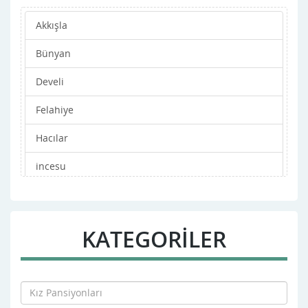
Akkışla
Bünyan
Develi
Felahiye
Hacılar
incesu
Kocasinan
Melikgazi
KATEGORİLER
Merkez
Özvatan
Pınarbaşı