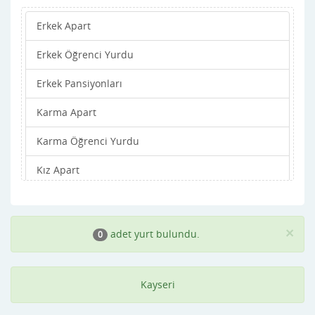
Erkek Apart
Sariz
Erkek Öğrenci Yurdu
Sarıoğlan
Erkek Pansiyonları
Talas
Karma Apart
Tomarza
Karma Öğrenci Yurdu
Yahyalı
Kız Apart
Yeşilhisar
Kız Öğrenci Yurdu
Kız Pansiyonları
×
adet yurt bulundu.
0
Kayseri