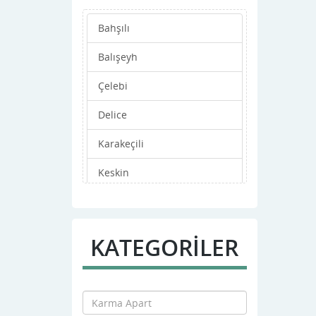
Bahşılı
Balışeyh
Çelebi
Delice
Karakeçili
Keskin
Merkez
Sulakyurt
KATEGORİLER
Yahşihan