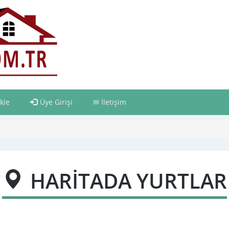
kle
Üye Girişi
İletişim
HARİTADA YURTLAR