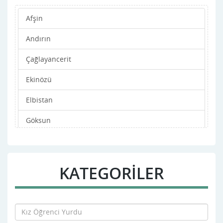
Afşin
Andırın
Çağlayancerit
Ekinözü
Elbistan
Göksun
Merkez
Nurhak
KATEGORİLER
Pazarcık
Türkoğlu