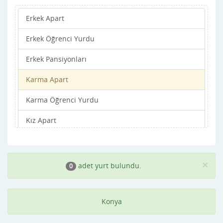
Erkek Apart
Doğanhisar
Erkek Öğrenci Yurdu
Emirgazi
Erkek Pansiyonları
Ereğli
Karma Apart
Güneysınır
Karma Öğrenci Yurdu
Hadim
Kız Apart
Halkapınar
Kız Öğrenci Yurdu
Hüyük
Kız Pansiyonları
Ilgın
×
adet yurt bulundu.
0
Kadınhanı
Konya
Karapınar