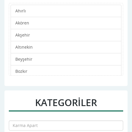
Ahırlı
Akören
Akşehir
Altınekin
Beyşehir
Bozkır
Çeltik
Cihanbeyli
KATEGORİLER
Çumra
Derbent
Derebucak