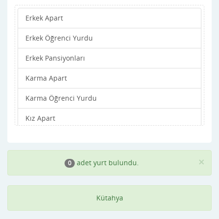
Erkek Apart
Simav
Erkek Öğrenci Yurdu
Tavşanlı
Erkek Pansiyonları
Karma Apart
Karma Öğrenci Yurdu
Kız Apart
Kız Öğrenci Yurdu
Kız Pansiyonları
×
adet yurt bulundu.
0
Kütahya