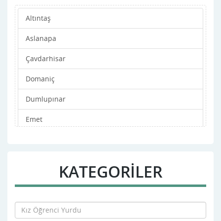
Altıntaş
Aslanapa
Çavdarhisar
Domaniç
Dumlupınar
Emet
Gediz
Hisarcık
KATEGORİLER
Merkez
Pazarlar
Şaphane