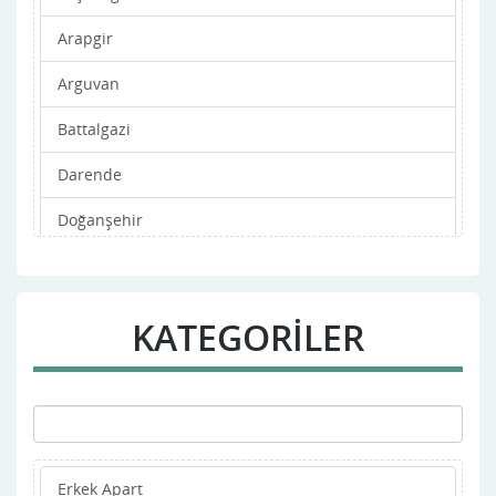
Arapgir
Arguvan
Battalgazi
Darende
Doğanşehir
Doğanyol
Hekimhan
KATEGORİLER
Kale
Kuluncak
Merkez
Erkek Apart
Pötürge