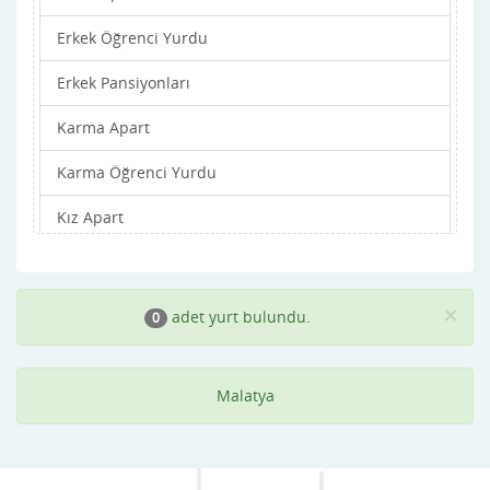
Erkek Öğrenci Yurdu
Yazıhan
Erkek Pansiyonları
Yeşilyurt
Karma Apart
Karma Öğrenci Yurdu
Kız Apart
Kız Öğrenci Yurdu
Kız Pansiyonları
×
adet yurt bulundu.
0
Malatya