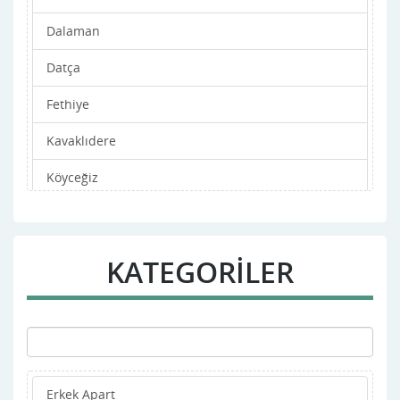
Dalaman
Datça
Fethiye
Kavaklıdere
Köyceğiz
Marmaris
Merkez
KATEGORİLER
Milas
Ortaca
Ula
Erkek Apart
Yatağan