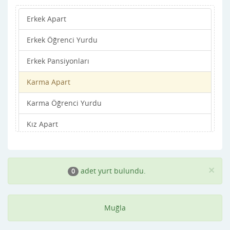
Erkek Apart
Yatağan
Erkek Öğrenci Yurdu
Erkek Pansiyonları
Karma Apart
Karma Öğrenci Yurdu
Kız Apart
Kız Öğrenci Yurdu
Kız Pansiyonları
×
adet yurt bulundu.
0
Muğla