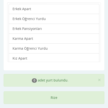
Erkek Apart
Pazar
Erkek Öğrenci Yurdu
Erkek Pansiyonları
Karma Apart
Karma Öğrenci Yurdu
Kız Apart
Kız Öğrenci Yurdu
Kız Pansiyonları
×
adet yurt bulundu.
0
Rize