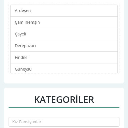
Ardeşen
Çamlıhemşin
Çayeli
Derepazarı
Fındıklı
Güneysu
Hemşin
ikizdere
KATEGORİLER
iyidere
Kalkandere
Merkez