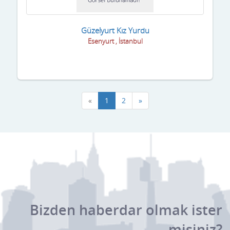
Güzelyurt Kız Yurdu
Esenyurt , İstanbul
«
1
2
»
Bizden haberdar olmak ister
misiniz?