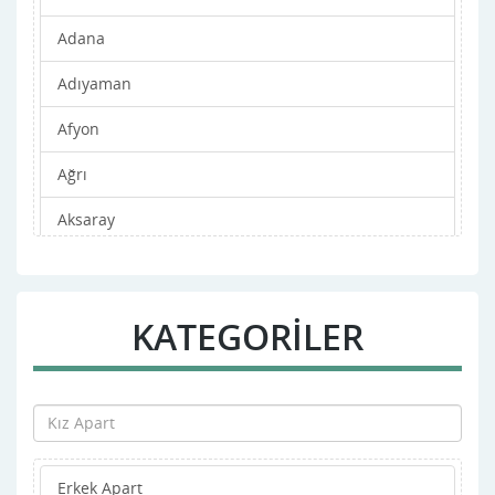
Adana
Adıyaman
Afyon
Ağrı
Aksaray
Amasya
Ankara
KATEGORİLER
Antalya
Ardahan
Artvin
Erkek Apart
Aydın