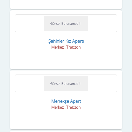
Sakarya
Samsun
Şanlıurfa
Siirt
Şahinler Kız Apartı
Merkez , Trabzon
Sinop
Sivas
Şırnak
Tekirdağ
Tokat
Menekşe Apart
Merkez , Trabzon
Trabzon
Tunceli