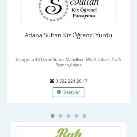
Çankırı
Çorum
Adana Sultan Kız Öğrenci Yurdu
Denizli
Diyarbakır
Baraj yolu 4,5 Durak Sümer Mahallesi - 69031 Sokak - No. 5
Düzce
Seyhan,Adana
Edirne
0 322 224 20 17
Elazığ
Detaylar
Erzincan
Erzurum
Eskişehir