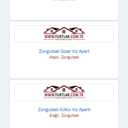
Malatya
Manisa
Mardin
Mersin
Muğla
Zonguldak Sözer Kız Apart
Alaplı , Zonguldak
Muş
Nevşehir
Niğde
Ordu
Osmaniye
Zonguldak Kültür Kız Apartı
Ereğli , Zonguldak
Rize