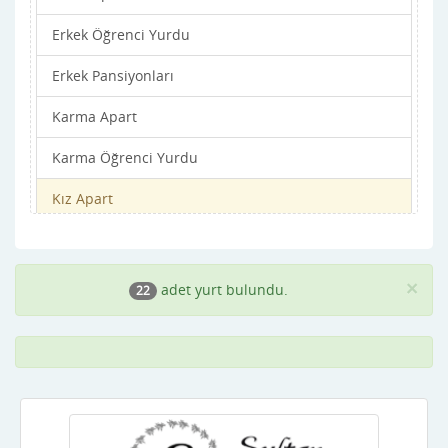
Erkek Öğrenci Yurdu
Balıkesir
Erkek Pansiyonları
Bartın
Karma Apart
Batman
Karma Öğrenci Yurdu
Bayburt
Kız Apart
Bilecik
Kız Öğrenci Yurdu
Bingöl
Kız Pansiyonları
Bitlis
×
adet yurt bulundu.
22
Bolu
Burdur
Bursa
Çanakkale