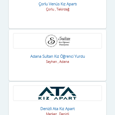
Karaman
Çorlu Venüs Kız Apartı
Çorlu , Tekirdağ
Kars
Kastamonu
Kayseri
Kilis
Kırıkkale
Adana Sultan Kız Öğrenci Yurdu
Seyhan , Adana
Kırklareli
Kırşehir
Kocaeli
Konya
Kütahya
Denizli Ata Kız Apart
Merkez , Denizli