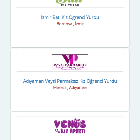
Gaziantep
Giresun
İzmir Batı Kız Öğrenci Yurdu
Bornova , İzmir
Gümüşhane
Hakkari
Hatay
Iğdır
Isparta
Adıyaman Veysi Parmaksız Kız Öğrenci Yurdu
Merkez , Adıyaman
istanbul
izmir
K.Maraş
Karabük