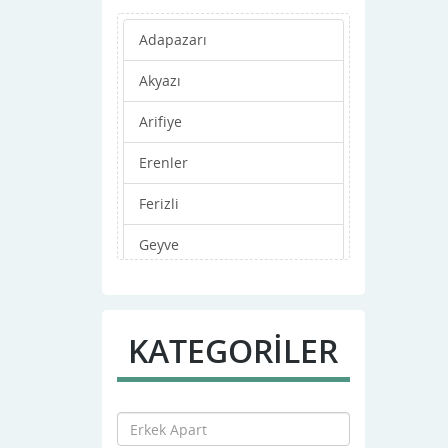
Adapazarı
Akyazı
Arifiye
Erenler
Ferizli
Geyve
Hendek
Karapürçek
KATEGORİLER
Karasu
Kaynarca