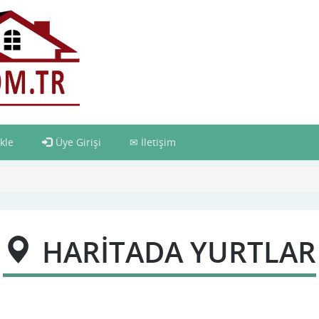
kle
Üye Girişi
İletişim
HARİTADA YURTLAR