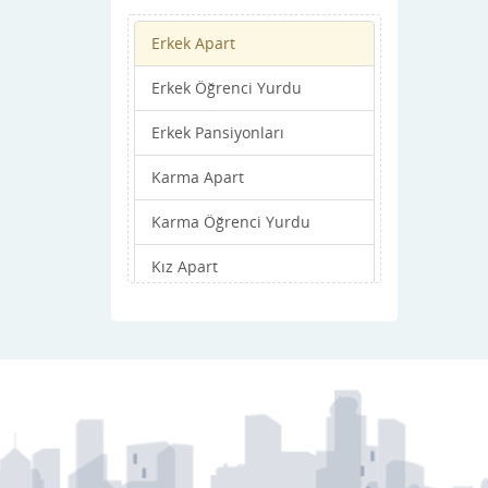
Kocaali
Erkek Apart
Pamukova
Erkek Öğrenci Yurdu
Sapanca
Erkek Pansiyonları
Serdivan
Karma Apart
Sögütlü
Karma Öğrenci Yurdu
Taraklı
Kız Apart
Kız Öğrenci Yurdu
Kız Pansiyonları