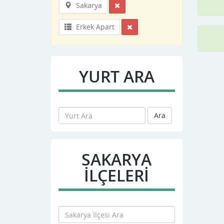
Sakarya
Erkek Apart
YURT ARA
Ara
SAKARYA
İLÇELERİ