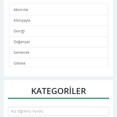
Akıncılar
Altınyayla
Divriği
Doğanşar
Gemerek
Gölova
Gürün
Hafik
KATEGORİLER
imranlı
Kangal
Koyulhisar