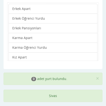
Erkek Apart
Merkez
Erkek Öğrenci Yurdu
Şarkışla
Erkek Pansiyonları
Suşehri
Karma Apart
Ulaş
Karma Öğrenci Yurdu
Yıldızeli
Kız Apart
Zara
Kız Öğrenci Yurdu
Kız Pansiyonları
×
adet yurt bulundu.
0
Sivas