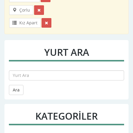
Çorlu
Kız Apart
YURT ARA
Ara
KATEGORİLER