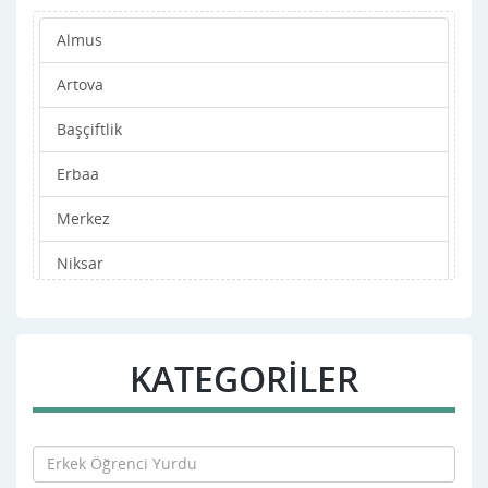
Almus
Artova
Başçiftlik
Erbaa
Merkez
Niksar
Pazar
Reşadiye
KATEGORİLER
Sulusaray
Turhal
Yeşilyurt