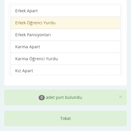
Erkek Apart
Zile
Erkek Öğrenci Yurdu
Erkek Pansiyonları
Karma Apart
Karma Öğrenci Yurdu
Kız Apart
Kız Öğrenci Yurdu
Kız Pansiyonları
×
adet yurt bulundu.
0
Tokat