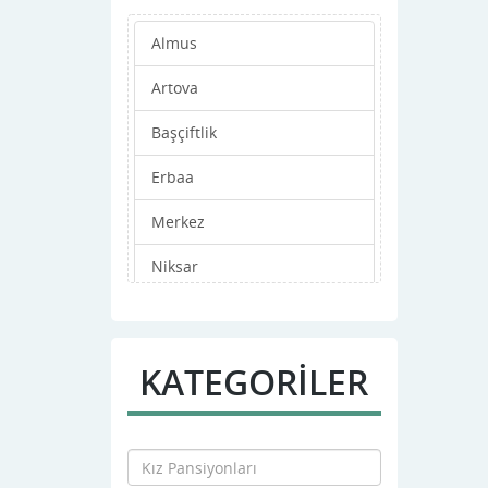
Almus
Artova
Başçiftlik
Erbaa
Merkez
Niksar
Pazar
Reşadiye
KATEGORİLER
Sulusaray
Turhal