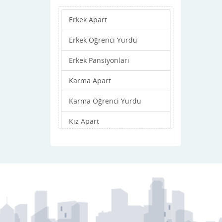
Yeşilyurt
Erkek Apart
Zile
Erkek Öğrenci Yurdu
Erkek Pansiyonları
Karma Apart
Karma Öğrenci Yurdu
Kız Apart
Kız Öğrenci Yurdu
Kız Pansiyonları