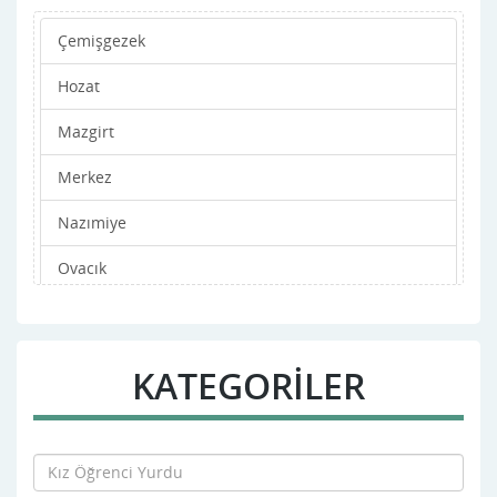
Çemişgezek
Hozat
Mazgirt
Merkez
Nazımiye
Ovacık
Pertek
Pülümür
KATEGORİLER