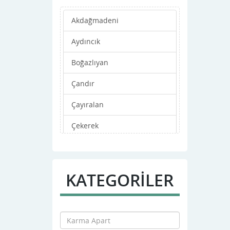
Akdağmadeni
Aydıncık
Boğazlıyan
Çandır
Çayıralan
Çekerek
Kadışehri
Merkez
KATEGORİLER
Saraykent
Sarıkaya