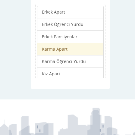
Şefaatli
Erkek Apart
Sorgun
Erkek Öğrenci Yurdu
Yenifakılı
Erkek Pansiyonları
Yerköy
Karma Apart
Karma Öğrenci Yurdu
Kız Apart
Kız Öğrenci Yurdu
Kız Pansiyonları