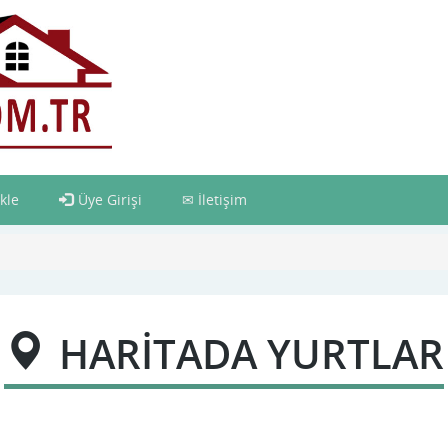
kle
Üye Girişi
İletişim
HARİTADA YURTLAR