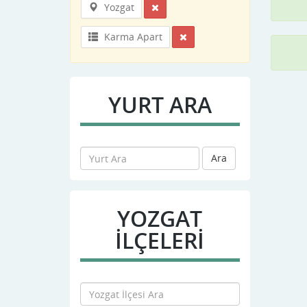
Yozgat
Karma Apart
YURT ARA
Ara
YOZGAT
İLÇELERİ