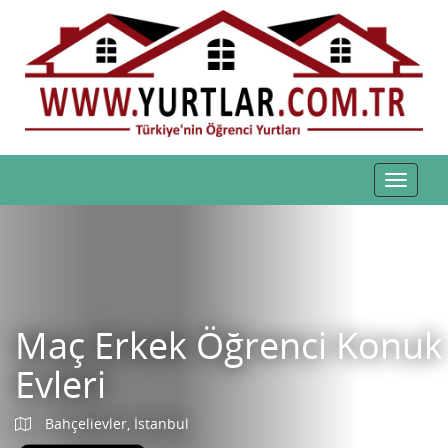
Toggle
navigat
Maç Erkek Öğrenci Konuk
Evleri
Bahçelievler, İstanbul