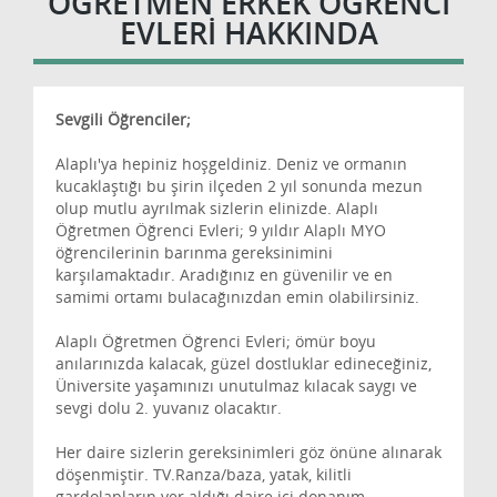
ÖĞRETMEN ERKEK ÖĞRENCI
EVLERI HAKKINDA
Sevgili Öğrenciler;
Alaplı'ya hepiniz hoşgeldiniz. Deniz ve ormanın
kucaklaştığı bu şirin ilçeden 2 yıl sonunda mezun
olup mutlu ayrılmak sizlerin elinizde. Alaplı
Öğretmen Öğrenci Evleri; 9 yıldır Alaplı MYO
öğrencilerinin barınma gereksinimini
karşılamaktadır. Aradığınız en güvenilir ve en
samimi ortamı bulacağınızdan emin olabilirsiniz.
Alaplı Öğretmen Öğrenci Evleri; ömür boyu
anılarınızda kalacak, güzel dostluklar edineceğiniz,
Üniversite yaşamınızı unutulmaz kılacak saygı ve
sevgi dolu 2. yuvanız olacaktır.
Her daire sizlerin gereksinimleri göz önüne alınarak
döşenmiştir. TV.Ranza/baza, yatak, kilitli
gardolapların yer aldığı daire içi donanım