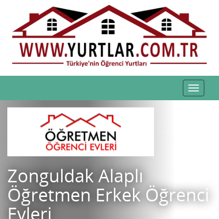
Toggle
navigat
Zonguldak Alaplı
Öğretmen Erkek Öğrenci
Evleri