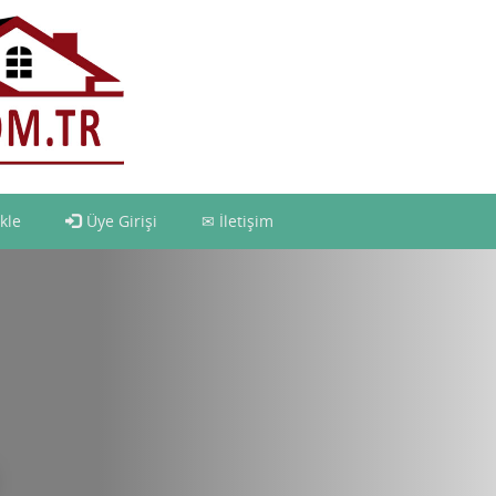
kle
Üye Girişi
İletişim