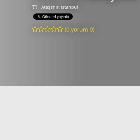
Ataşehir, İstanbul
(
0
yorum
0
)