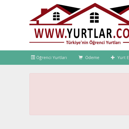
Öğrenci Yurtları
Ödeme
Yurt E