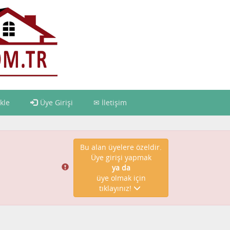
kle
Üye Girişi
İletişim
Bu alan üyelere özeldir.
Üye girişi yapmak
ya da
üye olmak için
tıklayınız!