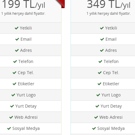
199 TL
349 TL
/yıl
/yıl
1 yıllık herşey dahil fiyattır.
1 yıllık herşey dahil fiyattır.
Yetkili
Yetkili
Email
Email
Adres
Adres
Telefon
Telefon
Cep Tel.
Cep Tel.
Etiketler
Etiketler
Yurt Logo
Yurt Logo
Yurt Detay
Yurt Detay
Web Adresi
Web Adresi
Sosyal Medya
Sosyal Medya