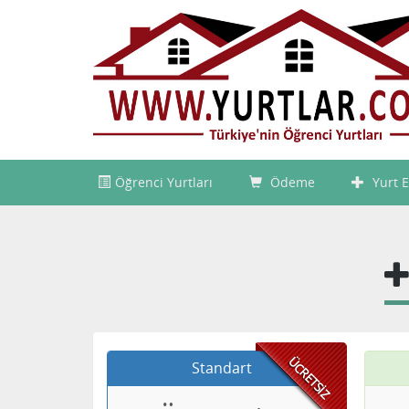
Öğrenci Yurtları
Ödeme
Yurt E
ÜCRETSİZ
Standart