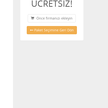
ÜCRETSİZ!
Önce firmanızı ekleyin
Paket Seçimine Geri Dön