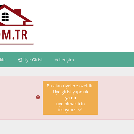
kle
Üye Girişi
İletişim
Bu alan üyelere özeldir.
Üye girişi yapmak
ya da
üye olmak için
tıklayınız!