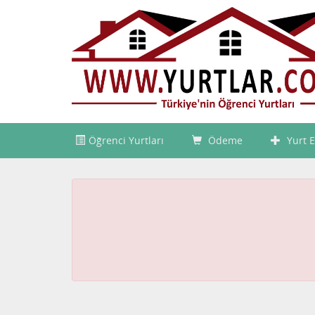
Öğrenci Yurtları
Ödeme
Yurt E